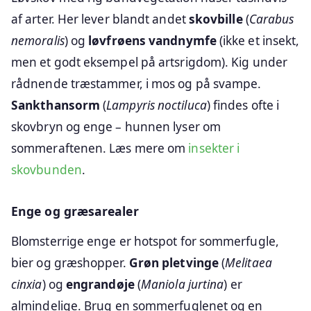
af arter. Her lever blandt andet
skovbille
(
Carabus
nemoralis
) og
løvfrøens vandnymfe
(ikke et insekt,
men et godt eksempel på artsrigdom). Kig under
rådnende træstammer, i mos og på svampe.
Sankthansorm
(
Lampyris noctiluca
) findes ofte i
skovbryn og enge – hunnen lyser om
sommeraftenen. Læs mere om
insekter i
skovbunden
.
Enge og græsarealer
Blomsterrige enge er hotspot for sommerfugle,
bier og græshopper.
Grøn pletvinge
(
Melitaea
cinxia
) og
engrandøje
(
Maniola jurtina
) er
almindelige. Brug en sommerfuglenet og en