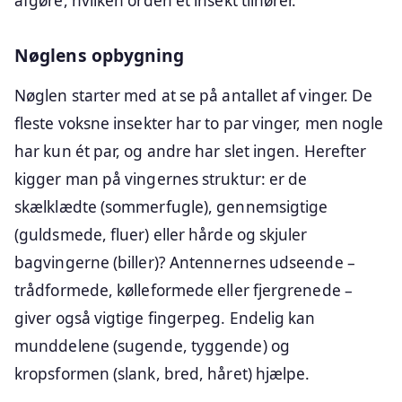
afgøre, hvilken orden et insekt tilhører.
Nøglens opbygning
Nøglen starter med at se på antallet af vinger. De
fleste voksne insekter har to par vinger, men nogle
har kun ét par, og andre har slet ingen. Herefter
kigger man på vingernes struktur: er de
skælklædte (sommerfugle), gennemsigtige
(guldsmede, fluer) eller hårde og skjuler
bagvingerne (biller)? Antennernes udseende –
trådformede, kølleformede eller fjergrenede –
giver også vigtige fingerpeg. Endelig kan
munddelene (sugende, tyggende) og
kropsformen (slank, bred, håret) hjælpe.