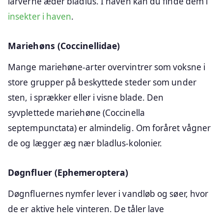
larverne æder bladlus. I haven kan du finde dem i
insekter i haven
.
Mariehøns (Coccinellidae)
Mange mariehøne-arter overvintrer som voksne i
store grupper på beskyttede steder som under
sten, i sprækker eller i visne blade. Den
syvplettede mariehøne (Coccinella
septempunctata) er almindelig. Om foråret vågner
de og lægger æg nær bladlus-kolonier.
Døgnfluer (Ephemeroptera)
Døgnfluernes nymfer lever i vandløb og søer, hvor
de er aktive hele vinteren. De tåler lave